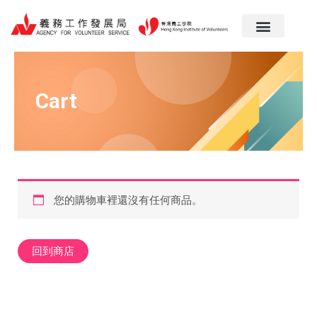
跳
至
主
要
內
容
Cart
您的購物車裡還沒有任何商品。
回到商店