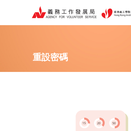
跳
至
主
要
內
容
重設密碼