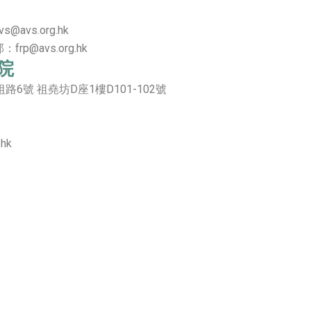
@avs.org.hk
rp@avs.org.hk
院
6號 祖堯坊D座1樓D101-102號
hk