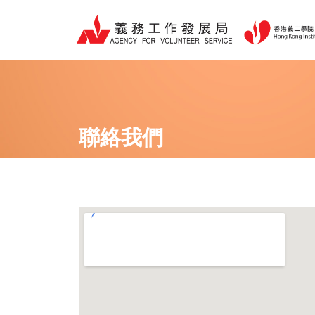
跳
至
主
要
內
容
聯絡我們