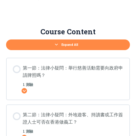
第
第
第
第
Lessons
一
二
三
四
節：
節：
節：
節：
Course Content
法
法
法
法
律
律
律
律
小
小
小
小
疑
疑
疑
疑
Expand All
問：
問：
問：
問：
舉
外
在
發
行
地
公
放
慈
遊
開
義
善
客、
活
務
第一節：法律小疑問：舉行慈善活動需要向政府申
活
持
動
津
動
讀
中
貼
請牌照嗎？
需
書
播
予
要
或
放
委
向
工
流
員
1 測驗
政
作
行
或
展開
府
簽
歌
董
申
證
曲
事
請
人
或
會
牌
士
表
否
照
可
演
構
嗎？
否
歌
成
第二節：法律小疑問：外地遊客、持讀書或工作簽
在
曲，
利
香
有
益
證人士可否在香港做義工？
港
機
衝
做
會
突？
義
侵
1 測驗
工？
犯