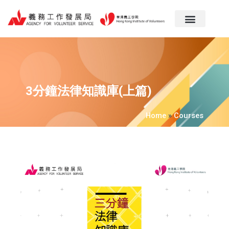
跳
至
主
要
內
容
3分鐘法律知識庫(上篇)
Home
»
Courses