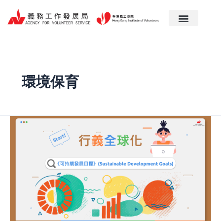
跳
至
主
要
內
容
環境保育
copy
行
義
與
國
民
教
育
–