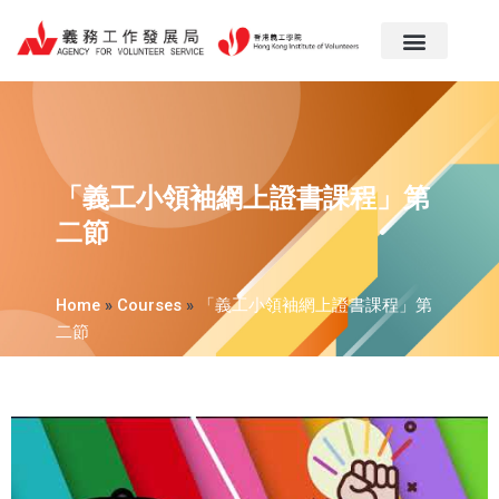
跳
至
主
要
內
容
「義工小領袖網上證書課程」第
二節
Home
»
Courses
»
「義工小領袖網上證書課程」第
二節