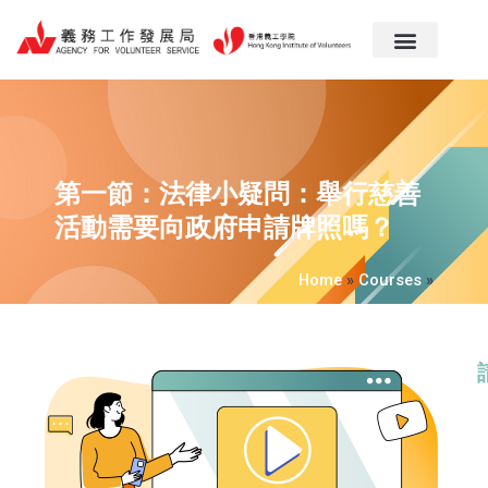
跳
至
主
要
內
容
第一節：法律小疑問：舉行慈善
活動需要向政府申請牌照嗎？
Home
»
Courses
»