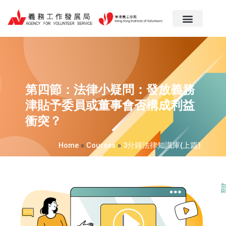
跳
至
主
要
內
容
第四節：法律小疑問：發放義務
津貼予委員或董事會否構成利益
衝突？
Home
»
Courses
»
3分鐘法律知識庫(上篇)