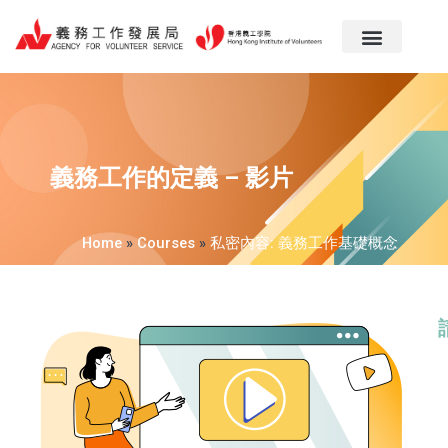
跳
至
主
要
內
容
義務工作的定義 – 影片
Home
»
Courses
»
私密內容: 義務工作基礎概念