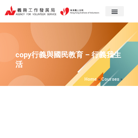
跳
至
主
要
內
容
copy行義與國民教育 – 行義我生
活
Home
»
Courses
»