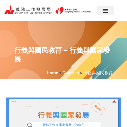
跳
至
主
要
內
容
行義與國民教育 – 行義與國家發
展
Home
»
Courses
»
行義與國民教育