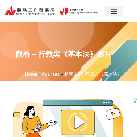
跳
至
主
要
內
容
觀看 – 行義與《基本法》影片
Home
»
Courses
»
私密內容: 行義與《基本法》