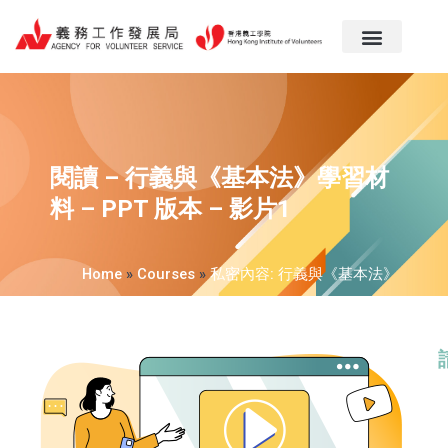
跳
至
主
要
內
容
閱讀 – 行義與《基本法》學習材
料 – PPT 版本 – 影片1
Home
»
Courses
»
私密內容: 行義與《基本法》