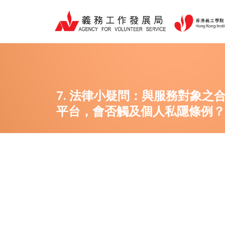
跳
至
主
要
內
容
7. 法律小疑問：與服務對象之
平台，會否觸及個人私隱條例？