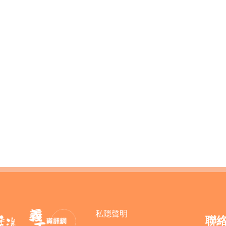
私隱聲明
聯