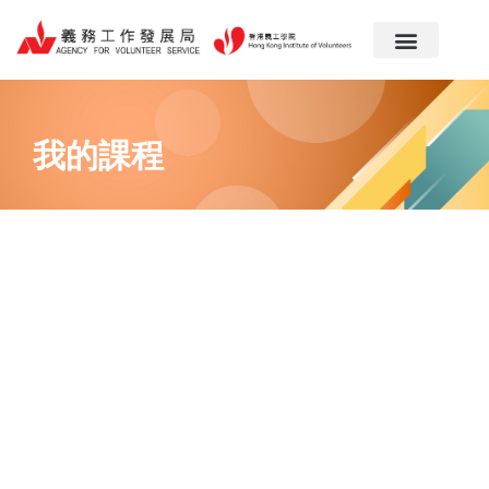
跳
至
主
要
內
容
我的課程