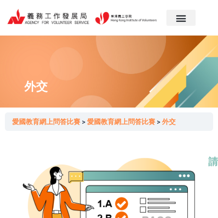
跳
至
主
要
內
容
外交
愛國教育網上問答比賽
愛國教育網上問答比賽
外交
請