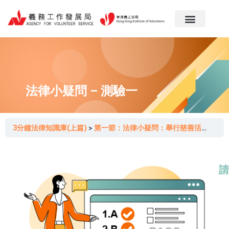
跳
至
主
要
內
容
法律小疑問 – 測驗一
3分鐘法律知識庫(上篇)
第一節：法律小疑問：舉行慈善活動需要向政府申請牌照嗎？
請