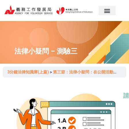
跳
至
主
要
內
容
法律小疑問 – 測驗三
3分鐘法律知識庫(上篇)
第三節：法律小疑問：在公開活動中播放流行歌曲或表演歌曲，有機會侵犯版權？
請