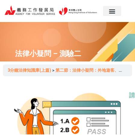
跳
至
主
要
內
容
法律小疑問 – 測驗二
3分鐘法律知識庫(上篇)
第二節：法律小疑問：外地遊客、持讀書或工作簽證人士可否在香港做義工？
請