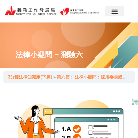
跳
至
主
要
內
容
法律小疑問 – 測驗六
3分鐘法律知識庫(下篇)
第六節： 法律小疑問：採用委員或董事親友所提供的服務會否構成利益衝突?
請