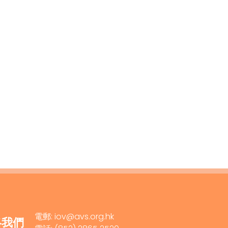
電郵: iov@avs.org.hk
絡我們