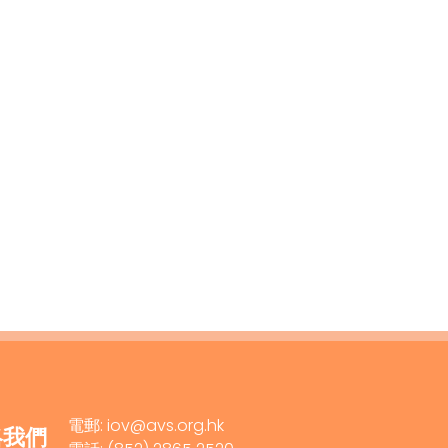
電郵: iov@avs.org.hk
絡我們