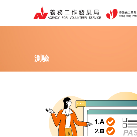
跳
至
主
要
內
容
測驗