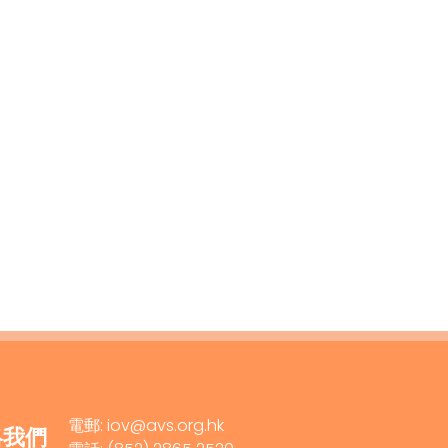
電郵: iov@avs.org.hk
絡我們