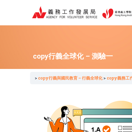
跳
至
主
要
內
容
copy行義全球化 – 測驗一
copy行義與國民教育 – 行義全球化
copy義務工作與