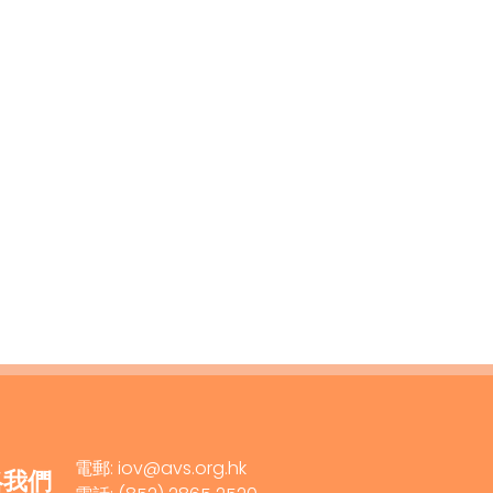
電郵: iov@avs.org.hk
絡我們