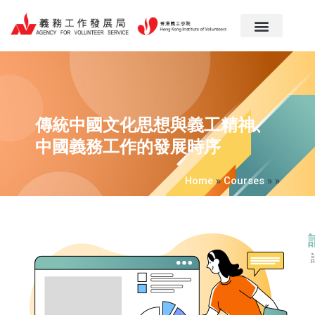
跳
至
主
要
內
容
傳統中國文化思想與義工精神、
中國義務工作的發展時序
Home
»
Courses
»
»