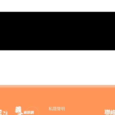
私隱聲明
聯