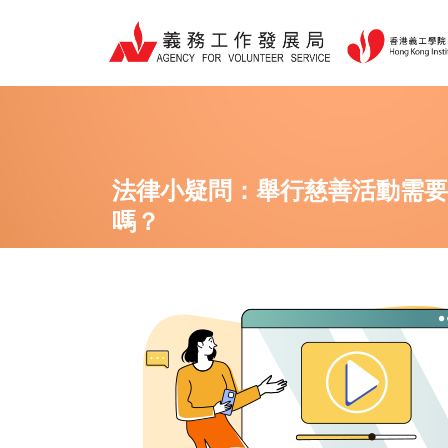
跳
至
主
要
內
容
法律小疑問：舉行慈善活動需要
嗎？