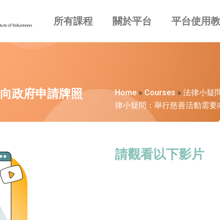
所有課程
關於平台
平台使用
向政府申請牌照
Home
»
Courses
»
法律小疑
律小疑問：舉行慈善活動需要
請觀看以下影片