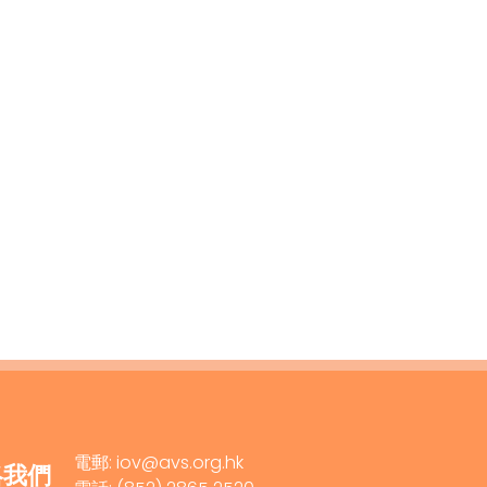
電郵: iov@avs.org.hk
絡我們