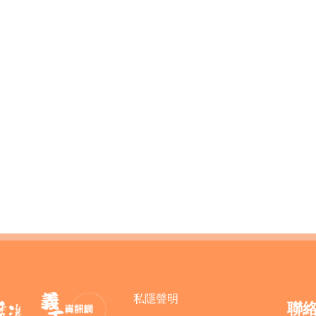
私隱聲明
聯