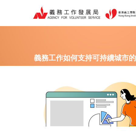
跳
至
主
要
內
容
義務工作如何支持可持續城市的