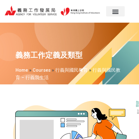
跳
至
主
要
內
容
義務工作定義及類型
Home
»
Courses
»
行義與國民教育
»
行義與國民教
育 – 行義我生活