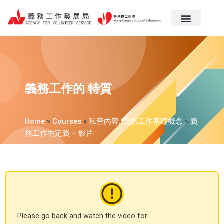
跳
至
主
要
內
容
義務工作的 特質
Home
»
Courses
»
私密內容: 義務工作基礎概念
»
義
務工作的定義 – 影片
Please go back and watch the video for