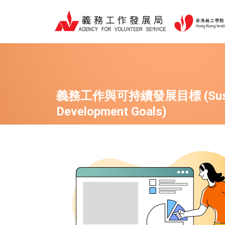
跳
至
主
要
內
容
義務工作與可持續發展目標 (Susta
Development Goals)