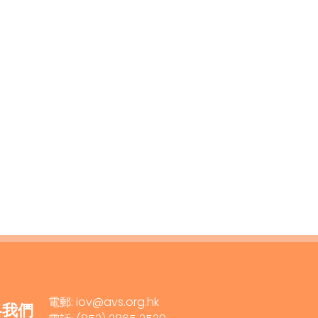
電郵: iov@avs.org.hk
絡我們