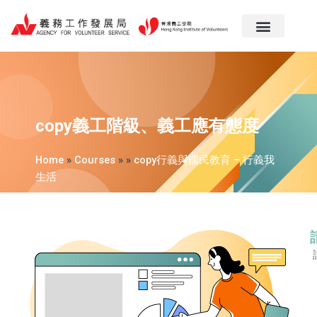
跳
至
主
要
內
容
copy義工階級、義工應有態度
Home
»
Courses
»
»
copy行義與國民教育 – 行義我
生活