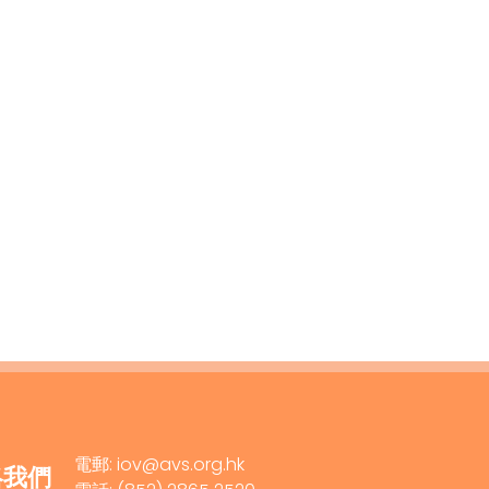
電郵: iov@avs.org.hk
絡我們