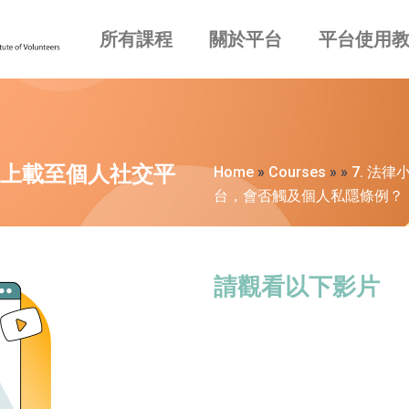
所有課程
關於平台
平台使用
上載至個人社交平
Home
»
Courses
»
»
7. 法
台，會否觸及個人私隱條例？
請觀看以下影片