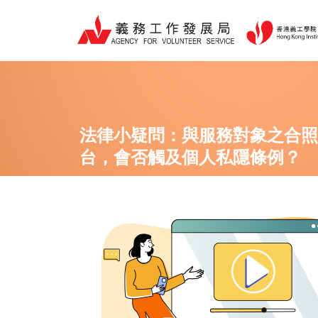
跳
至
主
要
內
容
法律小疑問：與服務對象之合照
台，會否觸及個人私隱條例？