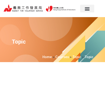
跳
至
主
要
內
容
Topic
Home
»
Courses
»
Topic
»
Topic