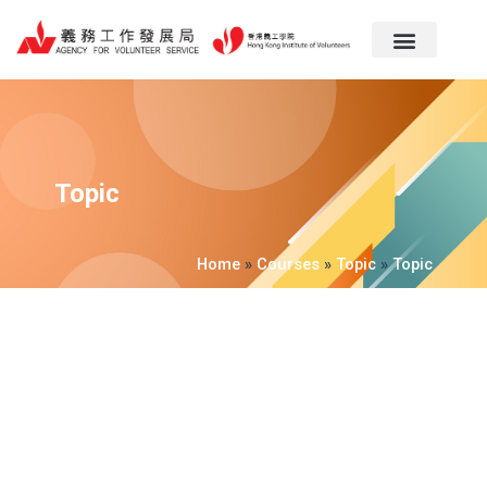
跳
至
主
要
內
容
Topic
Home
»
Courses
»
Topic
»
Topic